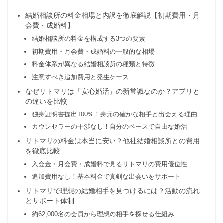
結婚相談所の料金相場と内訳を徹底解説【初期費用・月
会費・成婚料】
結婚相談所の料金を構成する3つの要素
初期費用・月会費・成婚料の一般的な相場
料金体系が異なる結婚相談所の種類と特徴
注意すべき追加費用と発生ケース
なぜリトマリは「安心婚活」の新常識なのか？アプリと
の違いを比較
独身証明書提出100%！身元の確かな相手と出会える理由
カウンセラーの干渉なし！自分のペースで自由な婚活
リトマリの料金は本当に安い？他社結婚相談所との費用
を徹底比較
入会金・月会費・成婚料で見るリトマリの費用優位性
追加費用なし！基本料金で真剣な出会いをサポート
リトマリで理想の結婚相手を見つけるには？活動の流れ
とサポート体制
約62,000名の会員から理想の相手を探せる仕組み